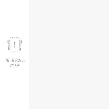
议
注
验
收
藏
他还没有发表
过帖子