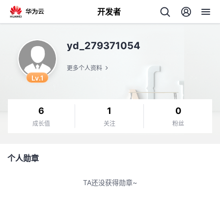
开发者
返
yd_279371054
回
更多个人资料
Lv.1
6
1
0
个
成长值
关注
粉丝
我
人
个人勋章
我
的
主
TA还没获得勋章~
我
的
开
页
我
的
开
发