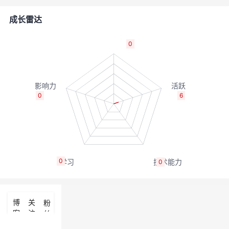
的
Programs
发
者
成长雷达
支
者
我
0
持
学
的
我
我
堂
博
的
我
0
6
的
我
客
论
的
我
我
技
的
坛
圈
的
我
的
我
0
0
术
云
子
直
的
我
课
的
我
支
声
播
活
的
程
认
的
我
博
关
粉
客
注
丝
持
建
动
关
证
实
的