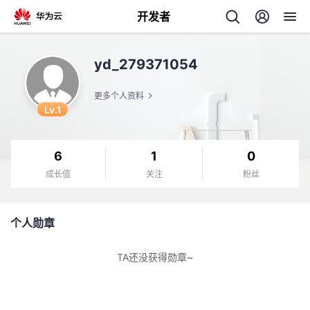
开发者
返
yd_279371054
回
更多个人资料
Lv.1
6
1
0
个
成长值
关注
粉丝
我
人
个人勋章
的
主
TA还没获得勋章~
开
页
发