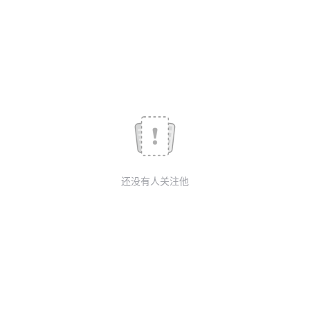
我
注
的
开
的
Programs
发
支
者
持
学
我
堂
还没有人关注他
的
我
我
技
的
的
我
术
云
课
的
我
支
声
程
认
的
我