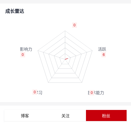
者
成长雷达
我
0
的
我
博
的
我
0
6
客
论
的
我
坛
圈
的
我
0
0
子
直
的
我
我
播
活
的
博客
关注
粉丝
我
动
关
的