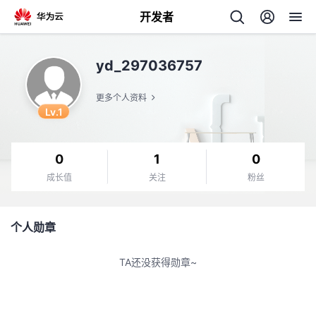
开发者
返
yd_297036757
回
更多个人资料
Lv.1
0
1
0
个
成长值
关注
粉丝
我
人
个人勋章
我
的
主
TA还没获得勋章~
我
的
开
页
我
的
开
发