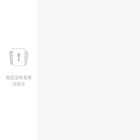
议
注
验
收
藏
他还没有发表
过帖子