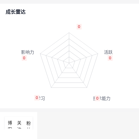
的
Programs
发
者
成长雷达
支
者
我
0
持
学
的
我
我
堂
博
的
我
0
0
的
我
客
论
的
我
我
技
的
坛
圈
的
我
的
我
0
0
术
云
子
直
的
我
课
的
我
支
声
播
活
的
程
认
的
我
博
关
粉
客
注
丝
持
建
动
关
证
实
的