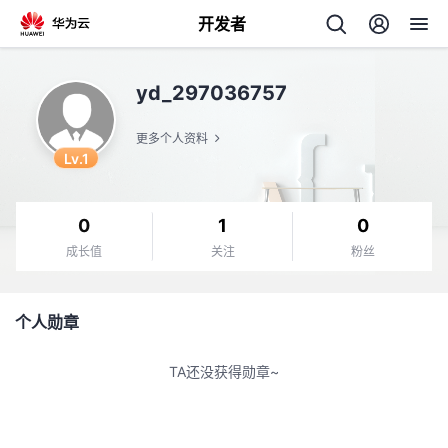
开发者
返
yd_297036757
回
更多个人资料
Lv.1
0
1
0
个
成长值
关注
粉丝
我
人
个人勋章
的
主
TA还没获得勋章~
开
页
发