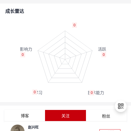
者
成长雷达
我
0
的
我
博
的
我
0
0
客
论
的
我
坛
圈
的
我
0
0
子
直
的
我
我
播
活
的
博客
关注
粉丝
我
动
关
的
赵兴旺
退