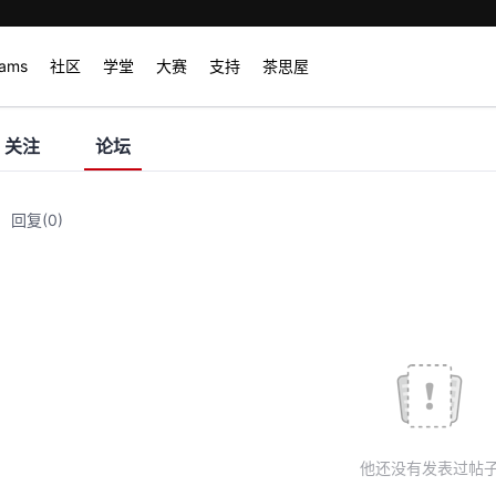
rams
社区
学堂
大赛
支持
茶思屋
关注
论坛
回复
(0)
他还没有发表过帖