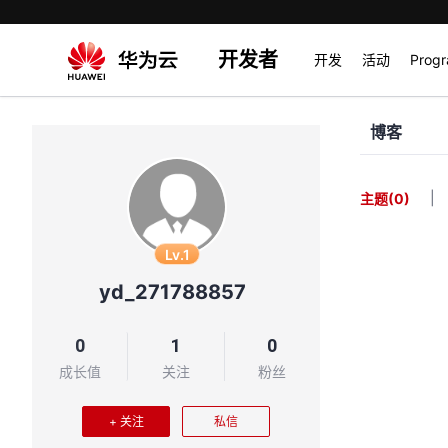
开发者
开发
活动
Prog
博客
|
主题
(0)
Lv.1
yd_271788857
0
1
0
成长值
关注
粉丝
+ 关注
私信