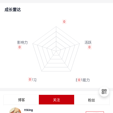
的
Programs
发
者
成长雷达
支
者
我
0
持
学
的
我
我
堂
博
的
我
0
0
的
我
客
论
的
我
我
技
的
坛
圈
的
我
的
我
0
0
术
云
子
直
的
我
课
的
我
支
声
播
活
的
程
认
的
我
博客
关注
粉丝
持
建
动
关
证
实
的
ttking
退