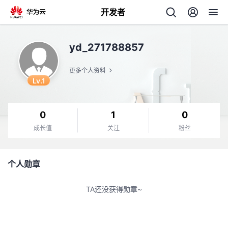
开发者
返
yd_271788857
回
更多个人资料
Lv.1
0
1
0
个
成长值
关注
粉丝
我
人
个人勋章
我
的
主
TA还没获得勋章~
我
的
开
页
我
的
开
发