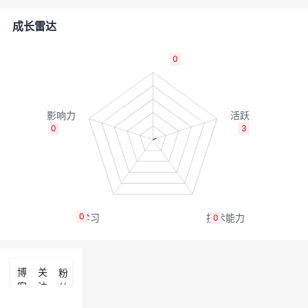
者
成长雷达
我
0
的
我
博
的
我
0
3
客
论
的
我
坛
圈
的
我
0
0
子
直
的
我
我
播
活
的
博
关
粉
客
注
丝
我
动
关
的