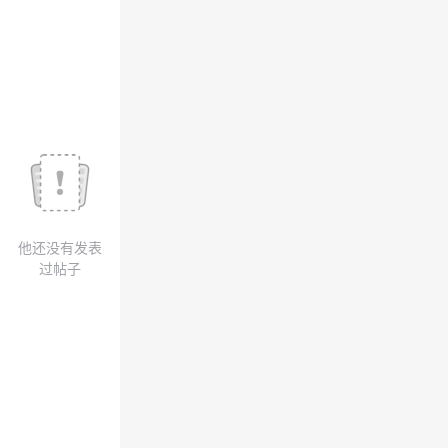
我
注
的
开
的
Programs
发
支
者
持
学
我
堂
他还没有发表
的
我
我
过帖子
技
的
的
我
术
云
课
的
我
支
声
程
认
的
我