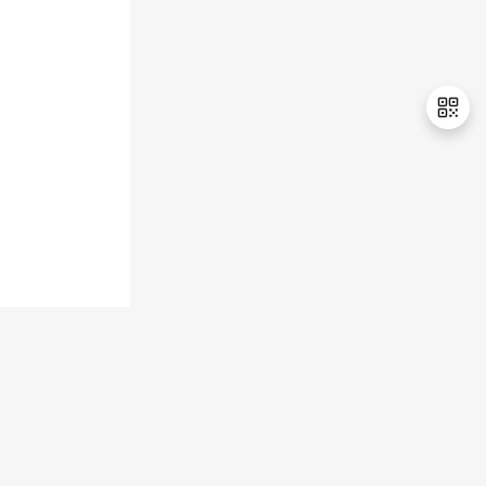
持
建
证
实
的
议
验
收
藏
退
出
登
录