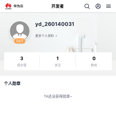
开发者
返
yd_260140031
回
更多个人资料
Lv.1
3
1
0
个
成长值
关注
粉丝
我
人
个人勋章
的
主
TA还没获得勋章~
开
页
发