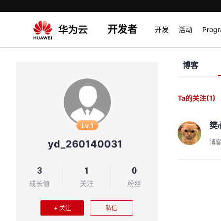
开发者
开发
活动
Prog
博客
Ta的关注
(1)
樊
Lv.1
yd_260140031
博
3
1
0
成长值
关注
粉丝
+ 关注
私信