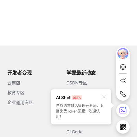
开发者变现
掌握最新动态
云商店
CSDN专区
教育专区
知乎
AI Shell
企业通用专区
开源中国
自然语言对话管理云资源，专
属免费Token额度，欢迎试
51CTO
用！
今日头条
GitCode