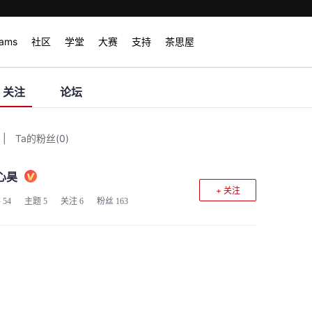
rams
社区
学堂
大赛
支持
茶思屋
关注
论坛
|
Ta的粉丝
(
0
)
心昊
+ 关注
客
54
主题
5
关注
6
粉丝
163