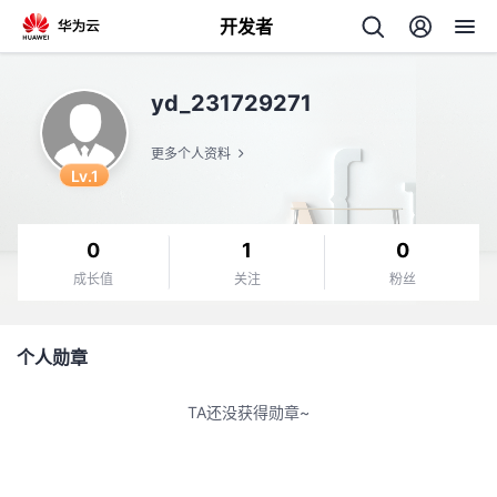
开发者
返
yd_231729271
回
更多个人资料
Lv.1
0
1
0
个
成长值
关注
粉丝
我
人
个人勋章
我
的
主
TA还没获得勋章~
我
的
开
页
我
的
开
发