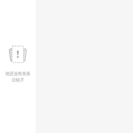
议
注
验
收
藏
他还没有发表
过帖子