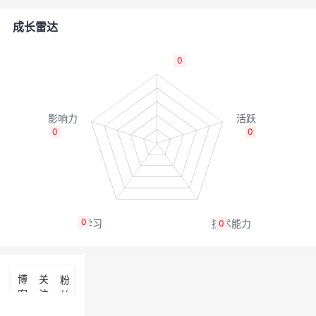
的
Programs
发
者
成长雷达
支
者
我
0
持
学
的
我
我
堂
博
的
我
0
0
的
我
客
论
的
我
我
技
的
坛
圈
的
我
的
我
0
0
术
云
子
直
的
我
课
的
我
支
声
播
活
的
程
认
的
我
博
关
粉
客
注
丝
持
建
动
关
证
实
的