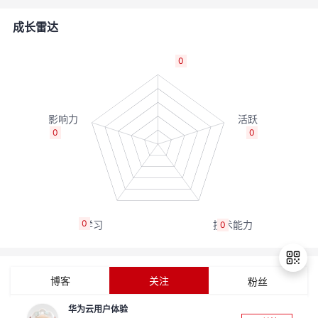
的
Programs
发
者
成长雷达
支
者
我
0
持
学
的
我
我
堂
博
的
我
0
0
的
我
客
论
的
我
我
技
的
坛
圈
的
我
的
我
0
0
术
云
子
直
的
我
课
的
我
支
声
播
活
的
程
认
的
我
博客
关注
粉丝
持
建
动
关
证
实
的
华为云用户体验
退