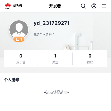
开发者
返
yd_231729271
回
更多个人资料
Lv.1
0
1
0
个
成长值
关注
粉丝
我
人
个人勋章
我
的
主
TA还没获得勋章~
我
的
开
页
我
的
开
发