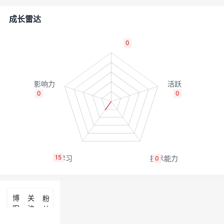
者
成长雷达
我
0
的
我
博
的
我
0
0
客
论
的
我
坛
圈
的
我
15
0
子
直
的
我
我
播
活
的
博
关
粉
客
注
丝
我
动
关
的