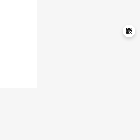
持
建
证
实
的
议
验
收
藏
退
出
登
录