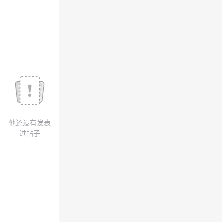
我
注
的
开
的
Programs
发
支
者
持
学
我
堂
他还没有发表
的
我
我
过帖子
技
的
的
我
术
云
课
的
我
支
声
程
认
的
我