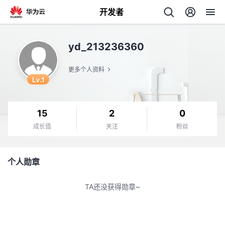
开发者
返
yd_213236360
回
更多个人资料
Lv.1
15
2
0
个
成长值
关注
粉丝
我
人
个人勋章
的
主
TA还没获得勋章~
开
页
发