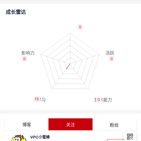
者
成长雷达
我
0
的
我
博
的
我
0
0
客
论
的
我
坛
圈
的
我
15
0
子
直
的
我
我
播
活
的
博客
关注
粉丝
我
动
关
的
VPC小蜜蜂