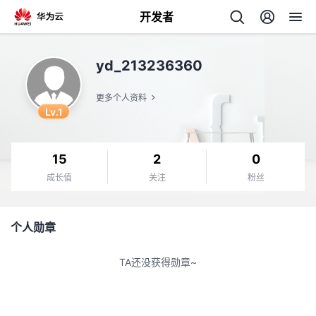
开发者
返
yd_213236360
回
更多个人资料
Lv.1
15
2
0
个
成长值
关注
粉丝
我
人
个人勋章
的
主
TA还没获得勋章~
开
页
发