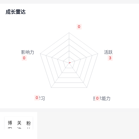
者
成长雷达
我
0
的
我
博
的
我
0
3
客
论
的
我
坛
圈
的
我
0
0
子
直
的
我
我
播
活
的
博
关
粉
客
注
丝
我
动
关
的