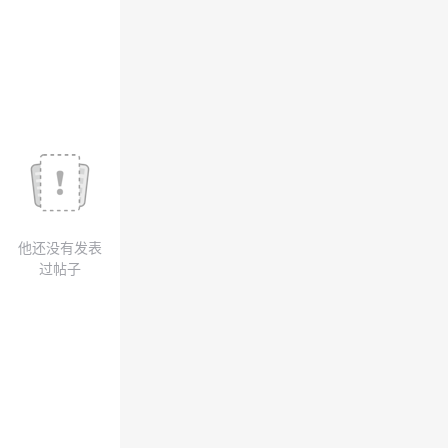
我
注
的
开
的
Programs
发
支
者
持
学
我
堂
他还没有发表
的
我
我
过帖子
技
的
的
我
术
云
课
的
我
支
声
程
认
的
我