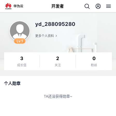
开发者
返
yd_288095280
回
更多个人资料
Lv.1
3
2
0
个
成长值
关注
粉丝
我
人
个人勋章
的
主
TA还没获得勋章~
开
页
发