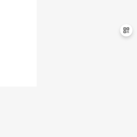
持
建
证
实
的
议
验
收
藏
退
出
登
录