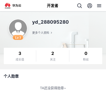
开发者
返
yd_288095280
回
更多个人资料
Lv.1
3
2
0
个
成长值
关注
粉丝
我
人
个人勋章
我
的
主
TA还没获得勋章~
我
的
开
页
我
的
开
发