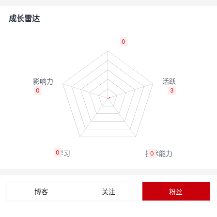
的
Programs
发
者
成长雷达
支
者
我
0
持
学
的
我
我
堂
博
的
我
0
3
的
我
客
论
的
我
我
技
的
坛
圈
的
我
的
我
0
0
术
云
子
直
的
我
课
的
我
支
声
播
活
的
程
认
的
我
博客
关注
粉丝
持
建
动
关
证
实
的