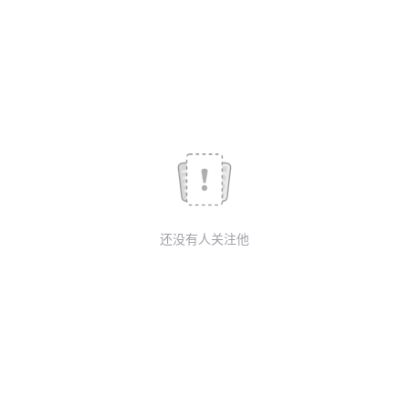
议
注
验
收
藏
还没有人关注他