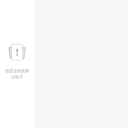
我
注
的
开
的
Programs
发
支
者
持
学
我
堂
他还没有发表
的
我
我
过帖子
技
的
的
我
术
云
课
的
我
支
声
程
认
的
我