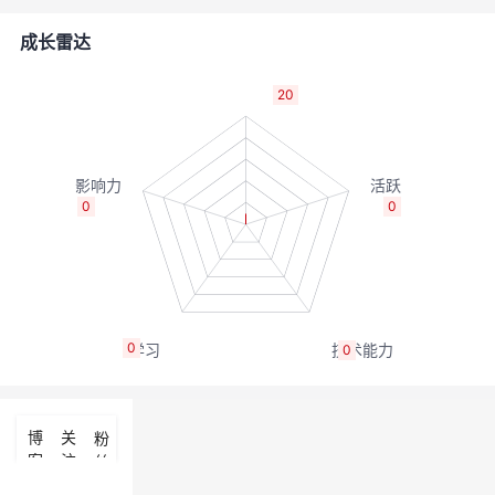
者
成长雷达
我
20
的
我
博
的
我
0
0
客
论
的
我
坛
圈
的
我
0
0
子
直
的
我
我
播
活
的
博
关
粉
客
注
丝
我
动
关
的