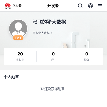
开发者
返
张飞的猪大数据
回
更多个人资料
Lv.1
20
0
0
个
成长值
关注
粉丝
我
人
个人勋章
的
主
TA还没获得勋章~
开
页
发