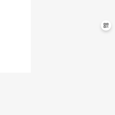
持
建
证
实
的
议
验
收
藏
退
出
登
录