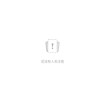
我
注
的
开
的
Programs
发
支
者
持
学
我
堂
还没有人关注他
的
我
我
技
的
的
我
术
云
课
的
我
支
声
程
认
的
我