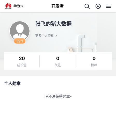
开发者
返
张飞的猪大数据
回
更多个人资料
Lv.1
20
0
0
个
成长值
关注
粉丝
我
人
个人勋章
的
主
TA还没获得勋章~
开
页
发