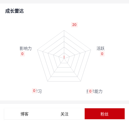
者
成长雷达
我
20
的
我
博
的
我
0
0
客
论
的
我
坛
圈
的
我
0
0
子
直
的
我
我
播
活
的
博客
关注
粉丝
我
动
关
的