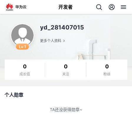
开发者
返
yd_281407015
回
更多个人资料
Lv.1
0
0
0
个
成长值
关注
粉丝
我
人
个人勋章
的
主
TA还没获得勋章~
开
页
发