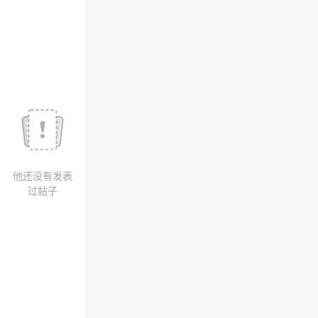
我
注
的
开
的
Programs
发
支
者
持
学
我
堂
他还没有发表
的
我
我
过帖子
技
的
的
我
术
云
课
的
我
支
声
程
认
的
我