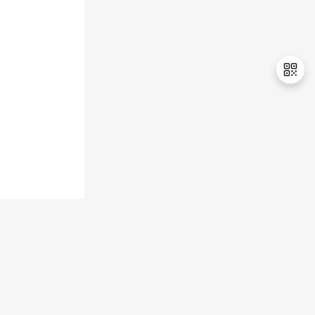
持
建
证
实
的
议
验
收
藏
退
出
登
录