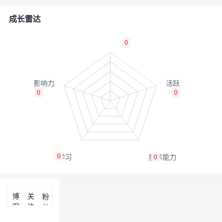
者
成长雷达
我
0
的
我
博
的
我
0
0
客
论
的
我
坛
圈
的
我
0
0
子
直
的
我
我
播
活
的
博
关
粉
客
注
丝
我
动
关
的