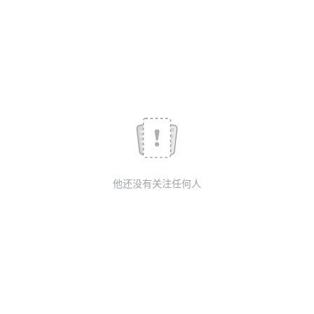
议
注
验
收
藏
他还没有关注任何人