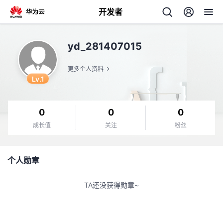
开发者
返
yd_281407015
回
更多个人资料
Lv.1
0
0
0
个
成长值
关注
粉丝
我
人
个人勋章
我
的
主
TA还没获得勋章~
我
的
开
页
我
的
开
发