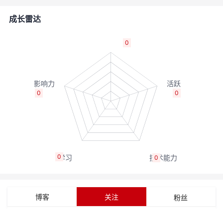
的
Programs
发
者
成长雷达
支
者
我
0
持
学
的
我
我
堂
博
的
我
0
0
的
我
客
论
的
我
我
技
的
坛
圈
的
我
的
我
0
0
术
云
子
直
的
我
课
的
我
支
声
播
活
的
程
认
的
我
博客
关注
粉丝
持
建
动
关
证
实
的