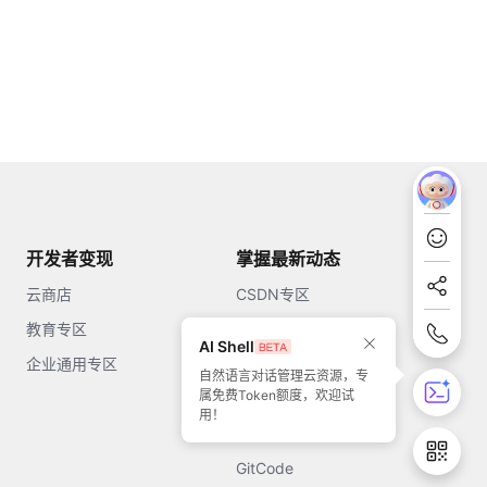
开发者变现
掌握最新动态
云商店
CSDN专区
教育专区
知乎
AI Shell
企业通用专区
开源中国
自然语言对话管理云资源，专
属免费Token额度，欢迎试
51CTO
用！
今日头条
GitCode