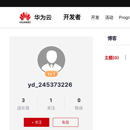
开发者
开发
活动
Prog
博客
|
主题
(0)
Lv.1
yd_245373226
3
1
0
成长值
关注
粉丝
+ 关注
私信