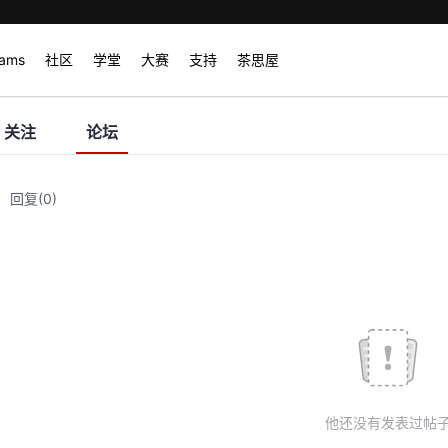
rams
社区
学堂
大赛
支持
茶思屋
关注
论坛
回复
(0)
他还没有发表过帖