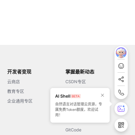
开发者变现
掌握最新动态
云商店
CSDN专区
教育专区
知乎
AI Shell
企业通用专区
开源中国
自然语言对话管理云资源，专
属免费Token额度，欢迎试
51CTO
用！
今日头条
GitCode