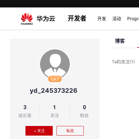
开发者
开发
活动
Prog
博客
Ta的关注
(1)
Lv.1
yd_245373226
3
1
0
成长值
关注
粉丝
+ 关注
私信