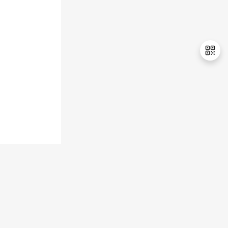
持
建
证
实
的
议
验
收
藏
退
出
登
录