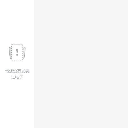
我
注
的
开
的
Programs
发
支
者
持
学
我
堂
他还没有发表
的
我
我
过帖子
技
的
的
我
术
云
课
的
我
支
声
程
认
的
我