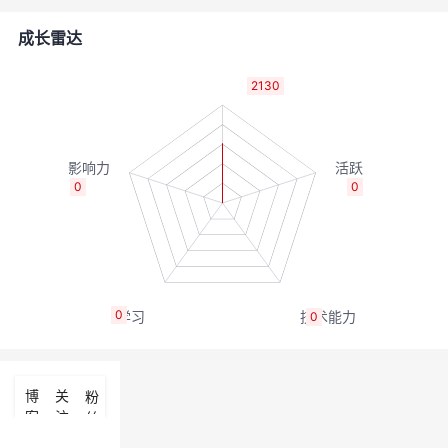
者
成长雷达
我
2130
的
我
博
的
我
0
0
客
论
的
我
坛
圈
的
我
0
0
子
直
的
我
我
播
活
的
博
关
粉
客
注
丝
我
动
关
的