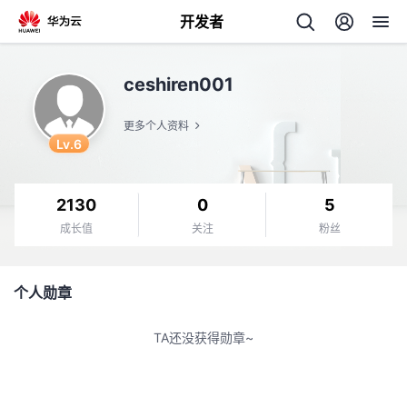
开发者
返
ceshiren001
回
更多个人资料
Lv.6
2130
0
5
个
成长值
关注
粉丝
我
人
个人勋章
的
主
TA还没获得勋章~
开
页
发