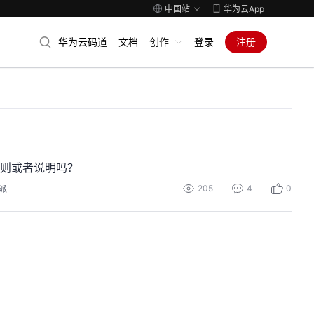
中国站
华为云App
华为云码道
文档
创作
登录
注册
规则或者说明吗？
205
4
0
派