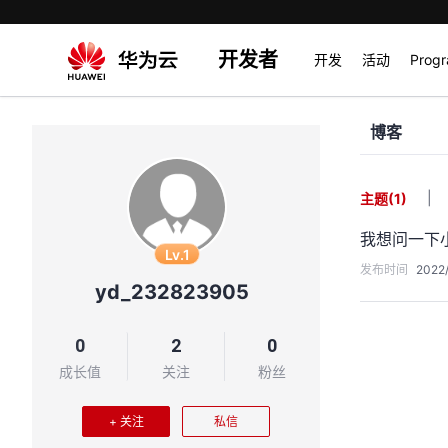
开发者
开发
活动
Prog
博客
|
主题
(1)
我想问一下
Lv.1
发布时间
2022/
yd_232823905
0
2
0
成长值
关注
粉丝
+ 关注
私信