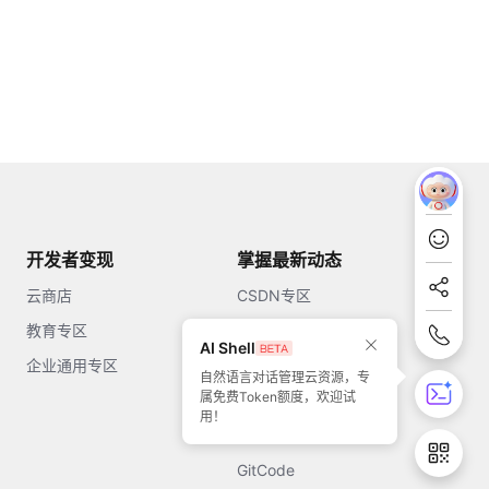
开发者变现
掌握最新动态
云商店
CSDN专区
教育专区
知乎
AI Shell
企业通用专区
开源中国
自然语言对话管理云资源，专
属免费Token额度，欢迎试
51CTO
用！
今日头条
GitCode