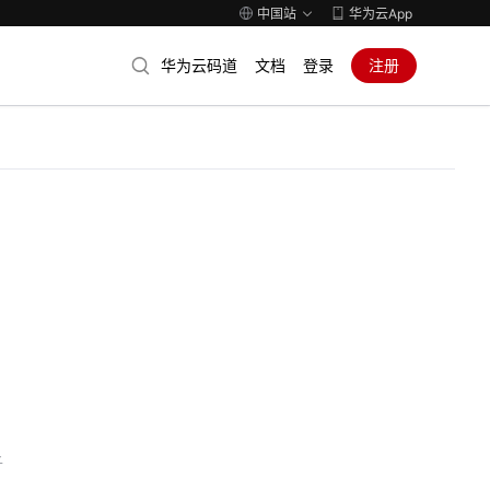
中国站
华为云App
华为云码道
文档
登录
注册
子