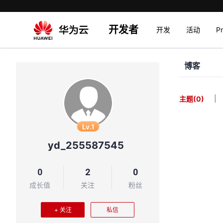
开发者
开发
活动
P
博客
|
主题
(0)
Lv.1
yd_255587545
0
2
0
成长值
关注
粉丝
+ 关注
私信