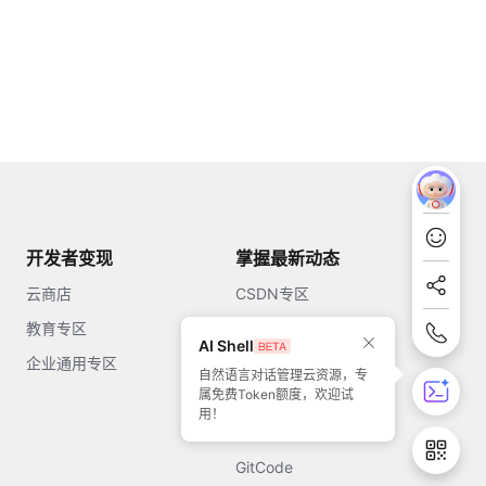
开发者变现
掌握最新动态
云商店
CSDN专区
教育专区
知乎
AI Shell
企业通用专区
开源中国
自然语言对话管理云资源，专
属免费Token额度，欢迎试
51CTO
用！
今日头条
GitCode