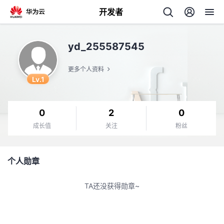
开发者
返
yd_255587545
回
更多个人资料
Lv.1
0
2
0
个
成长值
关注
粉丝
我
人
个人勋章
的
主
TA还没获得勋章~
开
页
发