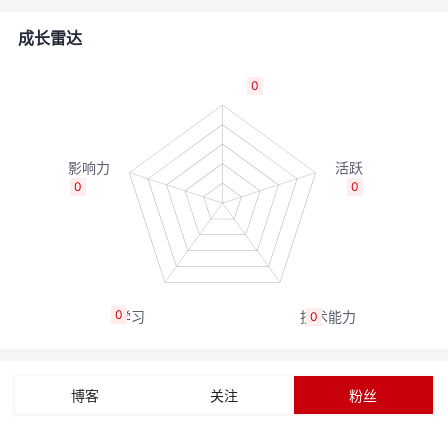
者
成长雷达
我
0
的
我
博
的
我
0
0
客
论
的
我
坛
圈
的
我
0
0
子
直
的
我
我
播
活
的
博客
关注
粉丝
我
动
关
的