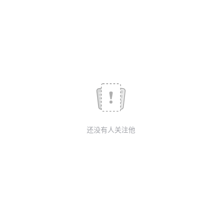
我
注
的
开
的
Programs
发
支
者
持
学
我
堂
还没有人关注他
的
我
我
技
的
的
我
术
云
课
的
我
支
声
程
认
的
我