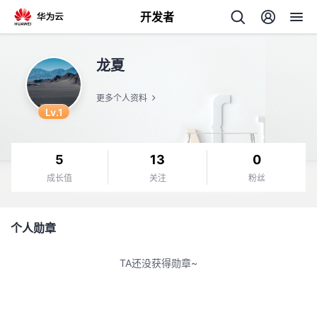
开发者
返
龙夏
回
更多个人资料
Lv.1
5
13
0
个
成长值
关注
粉丝
我
人
个人勋章
我
的
主
TA还没获得勋章~
我
的
开
页
我
的
开
发