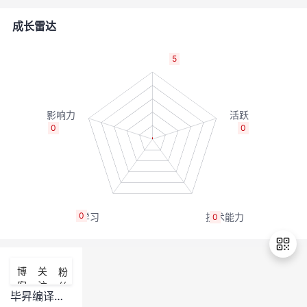
的
Programs
发
者
成长雷达
支
者
我
5
持
学
的
我
我
堂
博
的
我
0
0
的
我
客
论
的
我
我
技
的
坛
圈
的
我
的
我
0
0
术
云
子
直
的
我
课
的
我
支
声
播
活
的
程
认
的
我
博
关
粉
客
注
丝
持
建
动
关
证
实
的
毕昇编译器如何购买？如何适配？
退