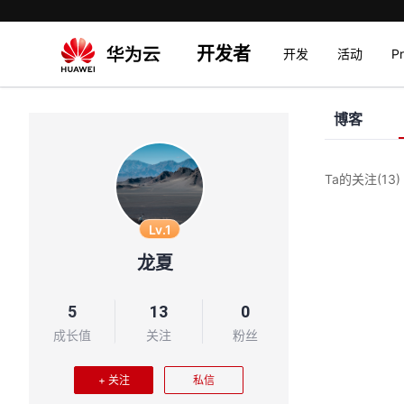
开发者
开发
活动
P
博客
Ta的关注
(13)
Lv.1
龙夏
5
13
0
成长值
关注
粉丝
+ 关注
私信