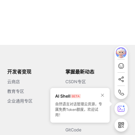
开发者变现
掌握最新动态
云商店
CSDN专区
教育专区
知乎
AI Shell
企业通用专区
开源中国
自然语言对话管理云资源，专
属免费Token额度，欢迎试
51CTO
用！
今日头条
GitCode