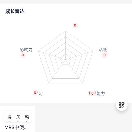
者
成长雷达
我
0
的
我
博
的
我
0
0
客
论
的
我
坛
圈
的
我
0
0
子
直
的
我
我
播
活
的
博
关
粉
客
注
丝
我
动
关
的
MRS中使用Flinksql，使用redis流表，将kafka数据写入redis的问题
退