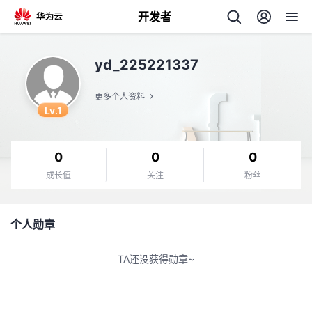
开发者
返
yd_225221337
回
更多个人资料
Lv.1
0
0
0
个
成长值
关注
粉丝
我
人
个人勋章
的
主
TA还没获得勋章~
开
页
发