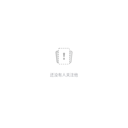
议
注
验
收
藏
还没有人关注他