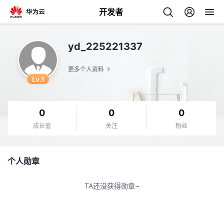
开发者
返
yd_225221337
回
更多个人资料
Lv.1
0
0
0
个
成长值
关注
粉丝
我
人
个人勋章
我
的
主
TA还没获得勋章~
我
的
开
页
我
的
开
发