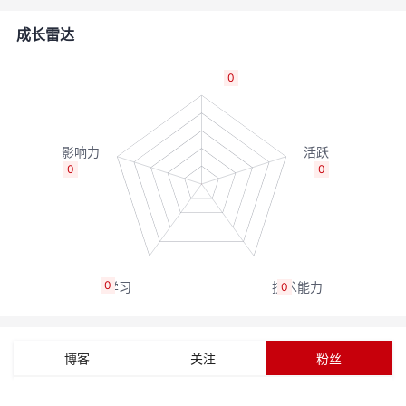
的
Programs
发
者
成长雷达
支
者
我
0
持
学
的
我
我
堂
博
的
我
0
0
的
我
客
论
的
我
我
技
的
坛
圈
的
我
的
我
0
0
术
云
子
直
的
我
课
的
我
支
声
播
活
的
程
认
的
我
博客
关注
粉丝
持
建
动
关
证
实
的