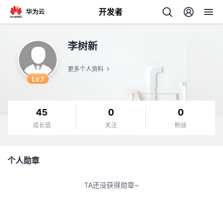
开发者
返
李树新
回
更多个人资料
Lv.1
45
0
0
个
成长值
关注
粉丝
我
人
个人勋章
我
的
主
TA还没获得勋章~
我
的
开
页
我
的
开
发