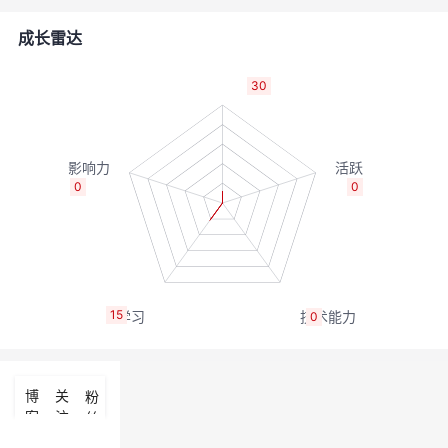
的
Programs
发
者
成长雷达
支
者
我
30
持
学
的
我
我
堂
博
的
我
0
0
的
我
客
论
的
我
我
技
的
坛
圈
的
我
的
我
15
0
术
云
子
直
的
我
课
的
我
支
声
播
活
的
程
认
的
我
博
关
粉
客
注
丝
持
建
动
关
证
实
的