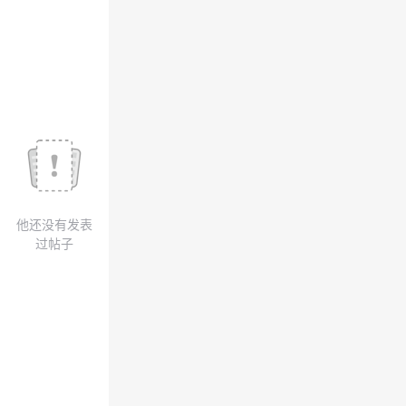
议
注
验
收
藏
他还没有发表
过帖子