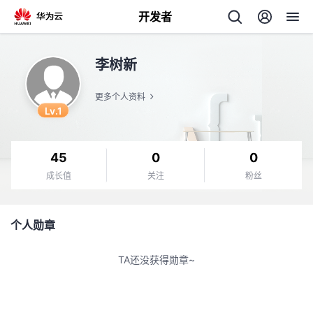
开发者
返
李树新
回
更多个人资料
Lv.1
45
0
0
个
成长值
关注
粉丝
我
人
个人勋章
的
主
TA还没获得勋章~
开
页
发