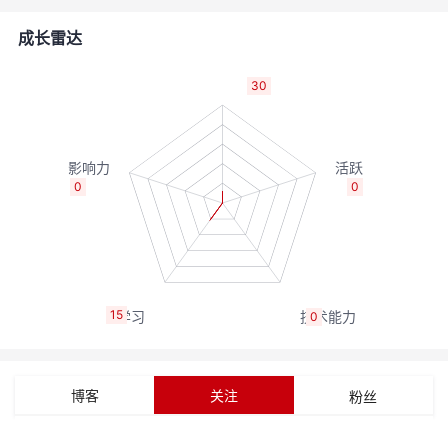
者
成长雷达
我
30
的
我
博
的
我
0
0
客
论
的
我
坛
圈
的
我
15
0
子
直
的
我
我
播
活
的
博客
关注
粉丝
我
动
关
的