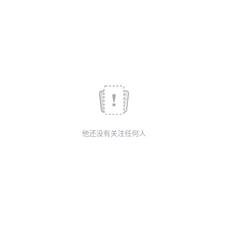
我
注
的
开
的
Programs
发
支
者
持
学
我
堂
他还没有关注任何人
的
我
我
技
的
的
我
术
云
课
的
我
支
声
程
认
的
我