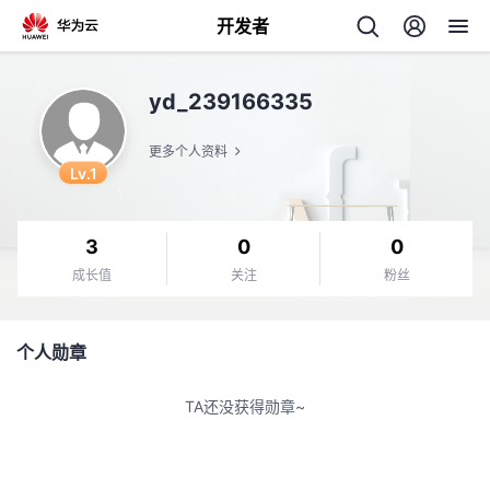
开发者
返
yd_239166335
回
更多个人资料
Lv.1
3
0
0
个
成长值
关注
粉丝
我
人
个人勋章
的
主
TA还没获得勋章~
开
页
发