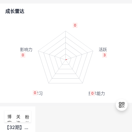
者
成长雷达
我
0
的
我
博
的
我
0
3
客
论
的
我
坛
圈
的
我
0
0
子
直
的
我
我
播
活
的
博
关
粉
客
注
丝
我
动
关
的
【32期】缺少参数数据
退