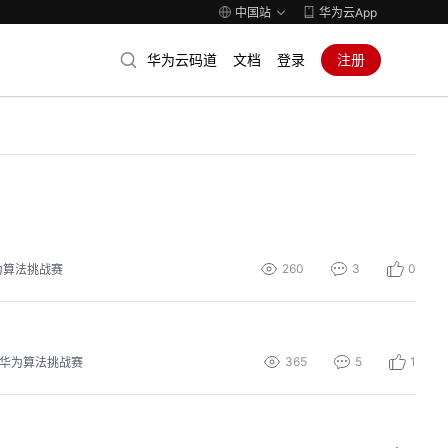
中国站
华为云App
华为云码道
文档
登录
注册
260
3
0
为算法挑战赛
365
5
1
华为算法挑战赛