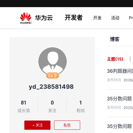
开发者
开发
活动
P
博客
|
主题
(15)
36判题器问
Lv.2
发布时间
2026/
yd_238581498
35分数问题
81
0
1
发布时间
2025/
成长值
关注
粉丝
+ 关注
私信
35分数问题