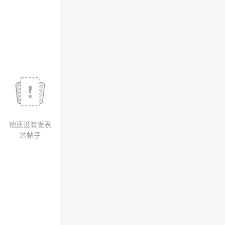
我
注
的
开
的
Programs
发
支
者
持
学
我
堂
他还没有发表
的
我
我
过帖子
技
的
的
我
术
云
课
的
我
支
声
程
认
的
我