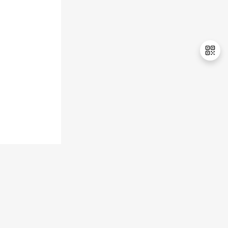
持
建
证
实
的
议
验
收
藏
退
出
登
录