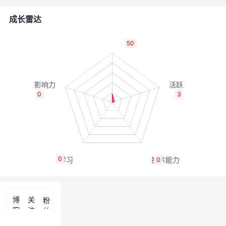
者
成长雷达
我
50
的
我
博
的
我
0
3
客
论
的
我
坛
圈
的
我
0
0
子
直
的
我
我
播
活
的
博
关
粉
客
注
丝
我
动
关
的