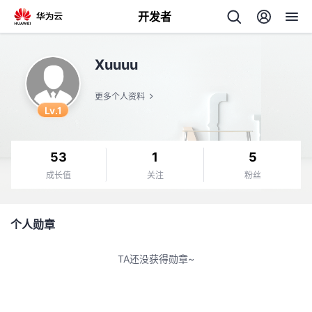
开发者
返
Xuuuu
回
更多个人资料
Lv.1
53
1
5
个
成长值
关注
粉丝
我
人
个人勋章
的
主
TA还没获得勋章~
开
页
发