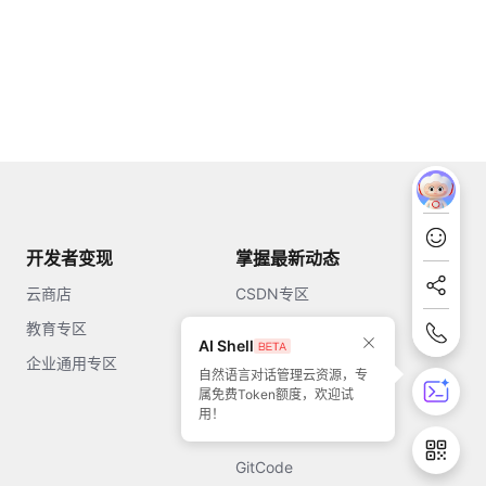
开发者变现
掌握最新动态
云商店
CSDN专区
教育专区
知乎
AI Shell
企业通用专区
开源中国
自然语言对话管理云资源，专
属免费Token额度，欢迎试
51CTO
用！
今日头条
GitCode