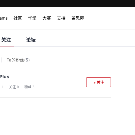
rams
社区
学堂
大赛
支持
茶思屋
关注
论坛
|
Ta的粉丝
(
5
)
Plus
+ 关注
客
1
关注
0
粉丝
3