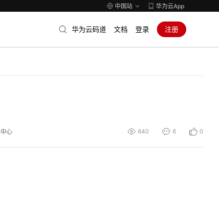
中国站
华为云App
华为云码道
文档
登录
注册
640
6
0
员中心