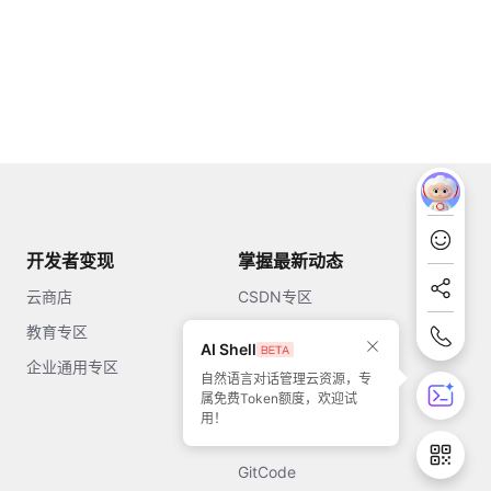
开发者变现
掌握最新动态
云商店
CSDN专区
教育专区
知乎
AI Shell
企业通用专区
开源中国
自然语言对话管理云资源，专
属免费Token额度，欢迎试
51CTO
用！
今日头条
GitCode