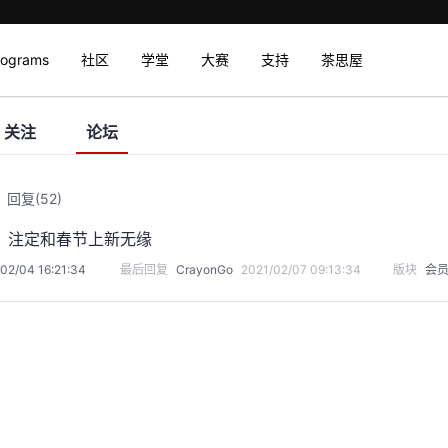
rograms
社区
学堂
大赛
支持
茶思屋
关注
论坛
回复
(52)
，注定和春节上新无缘
02/04 16:21:34
最后回复
CrayonGo
2021/02/07 09:13:34
版块
会