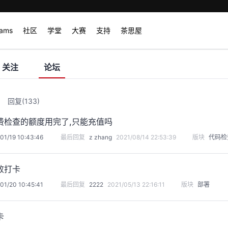
rams
社区
学堂
大赛
支持
茶思屋
关注
论坛
回复
(133)
费检查的额度用完了,只能充值吗
01/19 10:43:46
最后回复
z zhang
2021/08/14 22:53:39
版块
代码检
败打卡
01/20 10:45:41
最后回复
2222
2021/05/13 22:16:11
版块
部署
卡