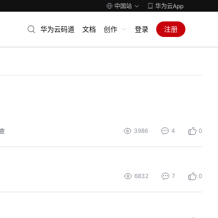
中国站
华为云App
华为云码道
文档
创作
登录
注册
3986
4
0
查
6832
7
0