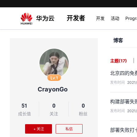
开发者
开发
活动
Prog
博客
|
主题
(17)
北京四的免
Lv.1
发布时间
2021/
CrayonGo
构建部署失
51
0
0
发布时间
2021/
成长值
关注
粉丝
+ 关注
私信
部署失败打