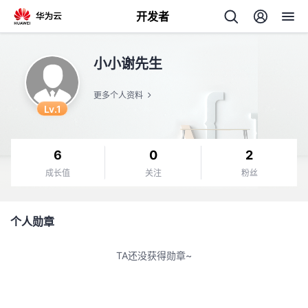
开发者
返
小小谢先生
回
更多个人资料
Lv.1
6
0
2
个
成长值
关注
粉丝
我
人
个人勋章
我
的
主
TA还没获得勋章~
我
的
开
页
我
的
开
发