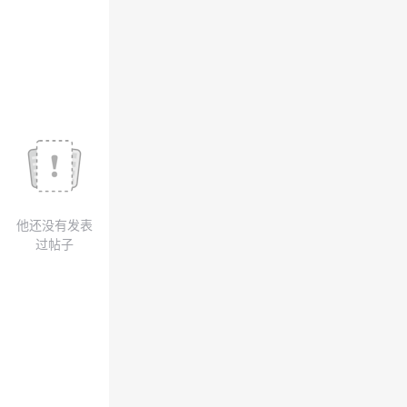
议
注
验
收
藏
他还没有发表
过帖子