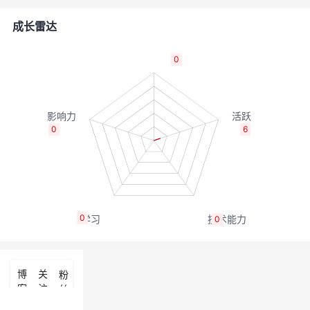
的
Programs
发
者
成长雷达
支
者
我
0
持
学
的
我
我
堂
博
的
我
0
6
的
我
客
论
的
我
我
技
的
坛
圈
的
我
的
我
0
0
术
云
子
直
的
我
课
的
我
支
声
播
活
的
程
认
的
我
博
关
粉
客
注
丝
持
建
动
关
证
实
的