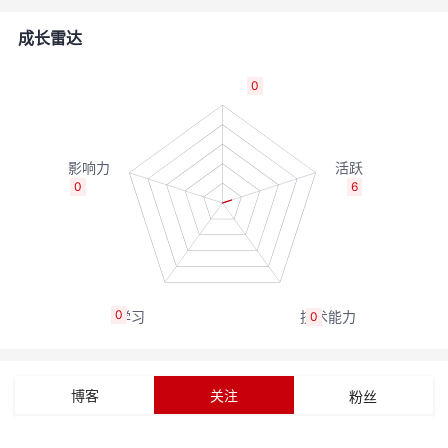
的
Programs
发
者
成长雷达
支
者
我
0
持
学
的
我
我
堂
博
的
我
0
6
的
我
客
论
的
我
我
技
的
坛
圈
的
我
的
我
0
0
术
云
子
直
的
我
课
的
我
支
声
播
活
的
程
认
的
我
博客
关注
粉丝
持
建
动
关
证
实
的