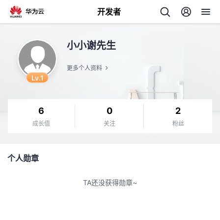
开发者
返
小小谢先生
回
更多个人资料
Lv.1
6
0
2
个
成长值
关注
粉丝
我
人
个人勋章
我
的
主
TA还没获得勋章~
我
的
开
页
我
的
开
发