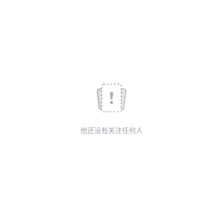
议
注
验
收
藏
他还没有关注任何人