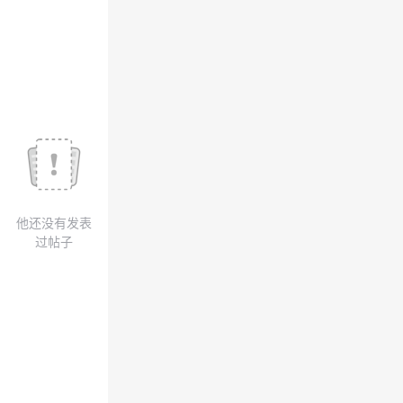
议
注
验
收
藏
他还没有发表
过帖子