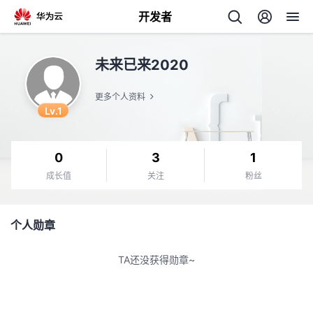
开发者
返
未来已来2020
回
更多个人资料
Lv.1
0
3
1
个
成长值
关注
粉丝
我
人
个人勋章
我
的
主
TA还没获得勋章~
我
的
开
页
我
的
开
发