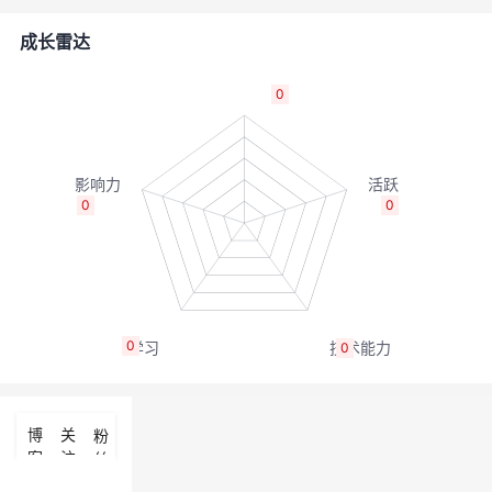
的
Programs
发
者
成长雷达
支
者
我
0
持
学
的
我
我
堂
博
的
我
0
0
的
我
客
论
的
我
我
技
的
坛
圈
的
我
的
我
0
0
术
云
子
直
的
我
课
的
我
支
声
播
活
的
程
认
的
我
博
关
粉
客
注
丝
持
建
动
关
证
实
的