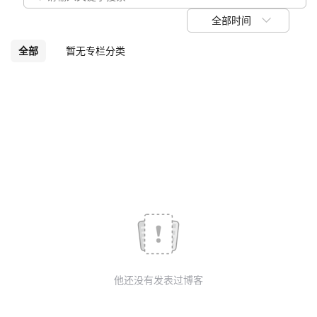
议
注
验
收
全部时间
藏
全部
暂无专栏分类
他还没有发表过博客