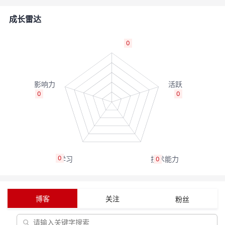
的
Programs
发
者
成长雷达
支
者
我
0
持
学
的
我
我
堂
博
的
我
0
0
的
我
客
论
的
我
我
技
的
坛
圈
的
我
的
我
0
0
术
云
子
直
的
我
课
的
我
支
声
播
活
的
程
认
的
我
博客
关注
粉丝
持
建
动
关
证
实
的