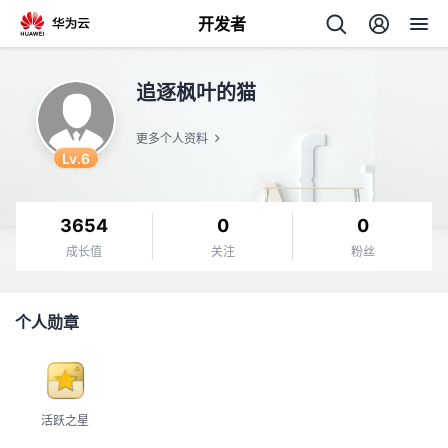
开发者
返
追逐枫叶的猫
回
更多个人资料
Lv.6
3654
0
0
个
成长值
关注
粉丝
我
人
个人勋章
的
主
开
页
活跃之星
发