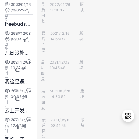
3139
发
2022/01/16
最
vv v
2022/01/26
版
会员中心
我
注
的
开
布
23:05:22
后
11:30:17
块
29
时
回
0
的
间
Programs
复
发
freebuds无了，就差一点点就能换了
1294
发
2021/12/03
最
yyyang
2021/12/16
版
会员中心
支
者
布
23:03:22
后
14:55:37
块
20
时
回
0
间
复
持
学
几周没补货了吗？
451
发
2021/12/01
最
一缕阳光_666
2021/12/02
版
会员中心
我
堂
布
10:22:46
后
10:45:48
块
6
0
时
回
间
复
我这是遇到签到bug了吗？
的
我
我
658
发
2021/08/19
最
vv v
2021/08/20
版
会员中心
布
00:05:05
技
的
后
14:33:52
块
的
我
7
0
时
回
间
复
云上开发精选优惠的码豆到啦
术
云
课
的
我
777
发
2021/05/08
最
用户
2021/05/10
版
会员中心
布
12:40:56
后
08:41:55
块
支
声
10
0
程
认
的
我
时
回
间
复