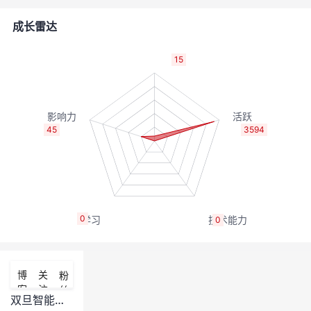
者
成长雷达
我
15
的
我
博
的
我
45
3594
客
论
的
我
坛
圈
的
我
0
0
子
直
的
我
我
播
活
的
博
关
粉
客
注
丝
我
动
关
的
双旦智能音箱变普通迷你蓝牙音箱