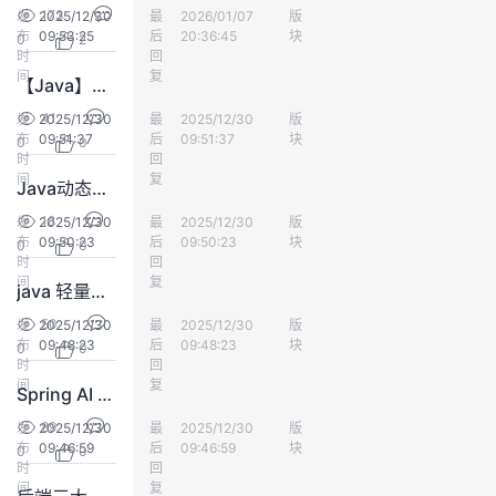
173
发
2025/12/30
最
好久没出门
2026/01/07
版
应用服务
我
注
的
开
布
09:53:25
后
20:36:45
块
0
2
时
回
的
间
Programs
复
发
【Java】UDP网络编程：无连接通信到Socket实战
41
发
2025/12/30
最
好久没出门
2025/12/30
版
应用服务
支
者
布
09:51:37
后
09:51:37
块
0
0
时
回
间
复
持
学
Java动态创建JSON不再难：GeoJSON完整实现指南
18
发
2025/12/30
最
好久没出门
2025/12/30
版
应用服务
我
堂
布
09:50:23
后
09:50:23
块
0
0
时
回
间
复
java 轻量级对象审计工具-JaVers
的
我
我
50
发
2025/12/30
最
好久没出门
2025/12/30
版
应用服务
布
09:48:23
技
的
后
09:48:23
块
的
我
0
0
时
回
间
复
Spring AI 全解析：Java 生态的企业级大模型应用开发宝典
术
云
课
的
我
89
发
2025/12/30
最
好久没出门
2025/12/30
版
应用服务
布
09:46:59
后
09:46:59
块
支
声
0
0
程
认
的
我
时
回
间
复