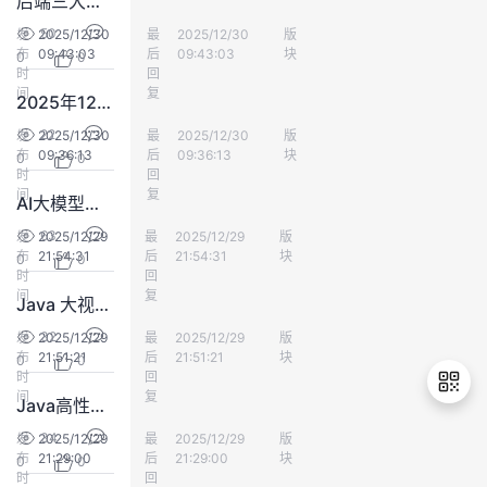
后端三大开发语言：PHP、Java、Go 全面解析
持
建
证
实
的
50
发
2025/12/30
最
好久没出门
2025/12/30
版
应用服务
布
09:43:03
后
09:43:03
块
0
0
议
验
收
时
回
间
复
2025年12月技术干货
藏
22
发
2025/12/30
最
好久没出门
2025/12/30
版
应用服务
布
09:36:13
后
09:36:13
块
0
0
时
回
间
复
AI大模型学习导航：从入门到精通的详尽路线图，零基础也可成为AI领域专家，一篇足够，赶紧收藏！
63
发
2025/12/29
最
好久没出门
2025/12/29
版
应用服务
布
21:54:31
后
21:54:31
块
0
0
时
回
间
复
Java 大视界 -- 基于 Java 的大数据可视化在城市生态环境监测与保护决策中的应用
32
发
2025/12/29
最
好久没出门
2025/12/29
版
应用服务
布
21:51:21
后
21:51:21
块
0
0
时
回
间
复
Java高性能开发实战(1)——Redis 7 持久化机制
34
发
2025/12/29
最
好久没出门
2025/12/29
版
应用服务
布
21:29:00
后
21:29:00
块
0
0
退
时
回