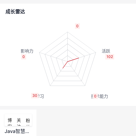
者
成长雷达
我
0
的
我
博
的
我
0
102
客
论
的
我
坛
圈
的
我
30
0
子
直
的
我
我
播
活
的
博
关
粉
客
注
丝
我
动
关
的
Java智慧驾校系统源码：支持小程序/公众号，助力驾校数字化升级