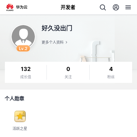
开发者
返
好久没出门
回
更多个人资料
Lv.2
132
0
4
个
成长值
关注
粉丝
我
人
个人勋章
的
主
开
页
活跃之星
发