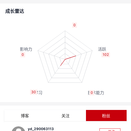
者
成长雷达
我
0
的
我
博
的
我
0
102
客
论
的
我
坛
圈
的
我
30
0
子
直
的
我
我
播
活
的
博客
关注
粉丝
我
动
关
的
yd_290063113