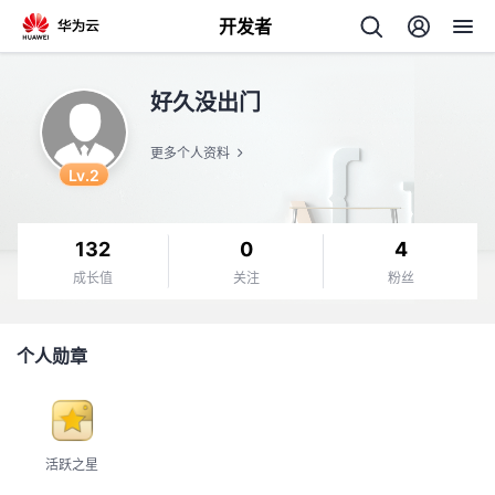
开发者
返
好久没出门
回
更多个人资料
Lv.2
132
0
4
个
成长值
关注
粉丝
我
人
个人勋章
的
主
开
页
活跃之星
发