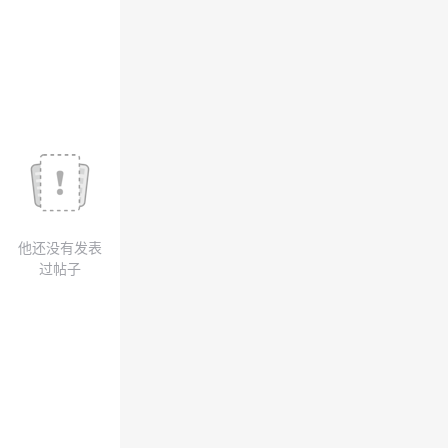
议
注
验
收
藏
他还没有发表
过帖子