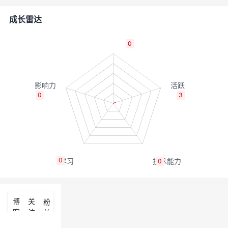
的
Programs
发
者
成长雷达
支
者
我
0
持
学
的
我
我
堂
博
的
我
0
3
的
我
客
论
的
我
我
技
的
坛
圈
的
我
的
我
0
0
术
云
子
直
的
我
课
的
我
支
声
播
活
的
程
认
的
我
博
关
粉
客
注
丝
持
建
动
关
证
实
的