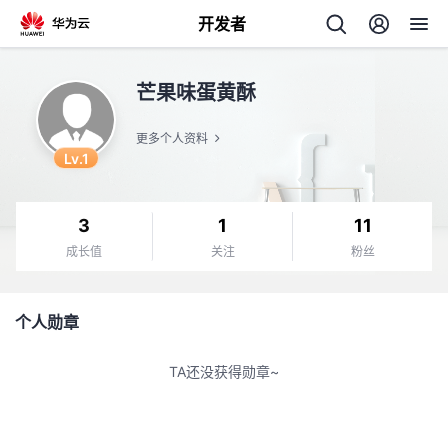
开发者
返
芒果味蛋黄酥
回
更多个人资料
Lv.1
3
1
11
个
成长值
关注
粉丝
我
人
个人勋章
我
的
主
TA还没获得勋章~
我
的
开
页
我
的
开
发