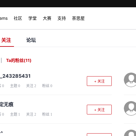
rams
社区
学堂
大赛
支持
茶思屋
关注
论坛
|
Ta的粉丝
(
11
)
d_243285431
+ 关注
客
0
主题
0
关注
2
粉丝
0
定无痕
+ 关注
客
0
主题
1
关注
2
粉丝
1
^