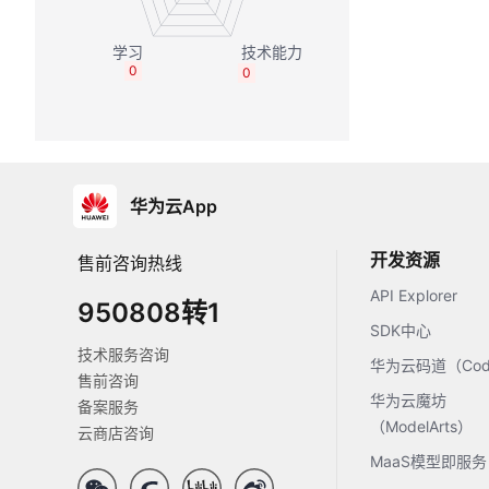
0
0
华为云App
开发资源
售前咨询热线
API Explorer
950808转1
SDK中心
技术服务咨询
华为云码道（Code
售前咨询
华为云魔坊
备案服务
（ModelArts）
云商店咨询
MaaS模型即服务