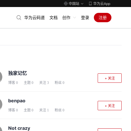
中国站
华为云App
华为云码道
文档
创作
登录
注册
独家记忆
+ 关注
博客
0
主题
0
关注
3
粉丝
0
benpao
+ 关注
博客
0
主题
0
关注
1
粉丝
0
Not crazy