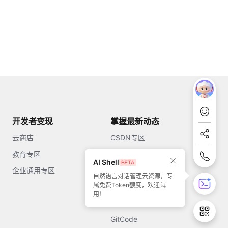
开发者变现
掌握最新动态
云商店
CSDN专区
教育专区
知乎
AI Shell
企业通用专区
开源中国
自然语言对话管理云资源，专
属免费Token额度，欢迎试
51CTO
用！
今日头条
GitCode