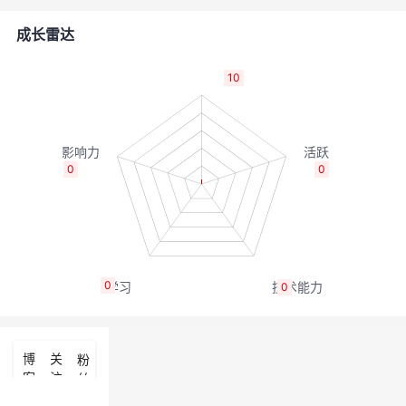
者
成长雷达
我
10
的
我
博
的
我
0
0
客
论
的
我
坛
圈
的
我
0
0
子
直
的
我
我
播
活
的
博
关
粉
客
注
丝
我
动
关
的