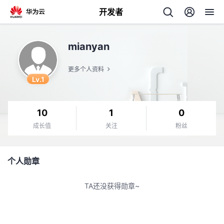
开发者
返
mianyan
回
更多个人资料
Lv.1
10
1
0
个
成长值
关注
粉丝
我
人
个人勋章
的
主
TA还没获得勋章~
开
页
发