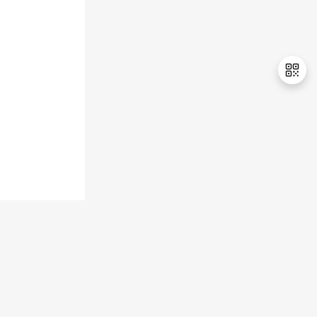
持
建
证
实
的
议
验
收
藏
退
出
登
录