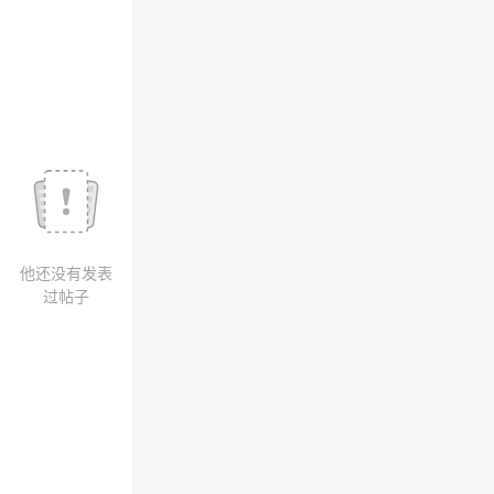
我
注
的
开
的
Programs
发
支
者
持
学
我
堂
他还没有发表
的
我
我
过帖子
技
的
的
我
术
云
课
的
我
支
声
程
认
的
我