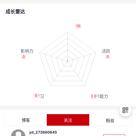
的
Programs
发
者
成长雷达
支
者
我
10
持
学
的
我
我
堂
博
的
我
0
0
的
我
客
论
的
我
我
技
的
坛
圈
的
我
的
我
0
0
术
云
子
直
的
我
课
的
我
支
声
播
活
的
程
认
的
我
博客
关注
粉丝
持
建
动
关
证
实
的
yd_273660645
退