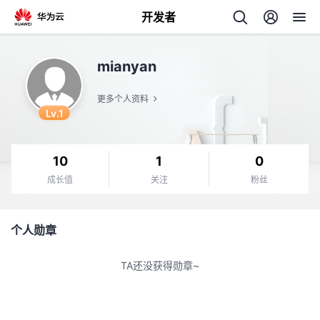
开发者
返
mianyan
回
更多个人资料
Lv.1
10
1
0
个
成长值
关注
粉丝
我
人
个人勋章
我
的
主
TA还没获得勋章~
我
的
开
页
我
的
开
发