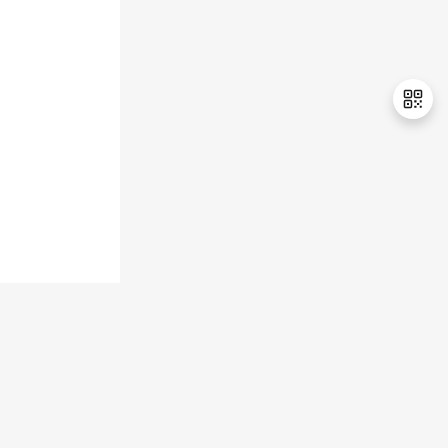
持
建
证
实
的
议
验
收
藏
退
出
登
录