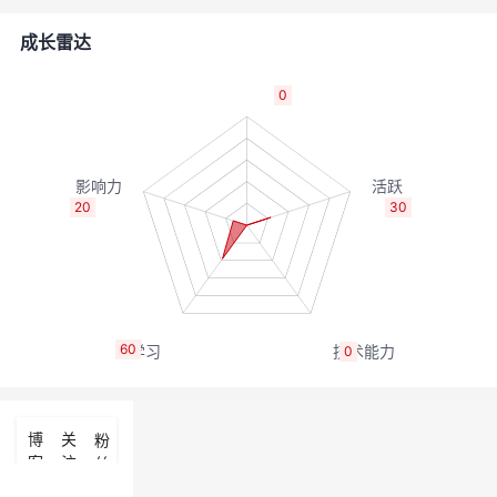
者
成长雷达
我
0
的
我
博
的
我
20
30
客
论
的
我
坛
圈
的
我
60
0
子
直
的
我
我
播
活
的
博
关
粉
客
注
丝
我
动
关
的