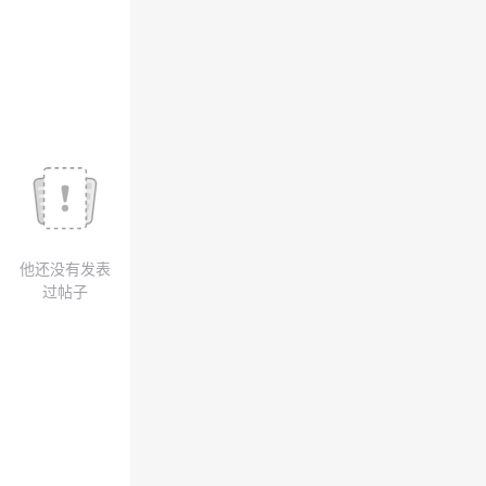
我
注
的
开
的
Programs
发
支
者
持
学
我
堂
他还没有发表
的
我
我
过帖子
技
的
的
我
术
云
课
的
我
支
声
程
认
的
我