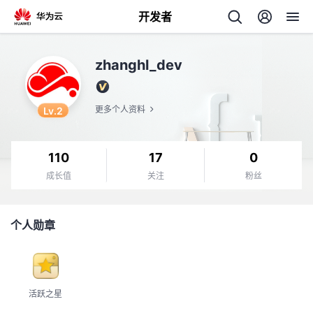
开发者
返
zhanghl_dev
回
Lv.2
更多个人资料
110
17
0
个
成长值
关注
粉丝
我
人
个人勋章
的
主
开
页
活跃之星
发