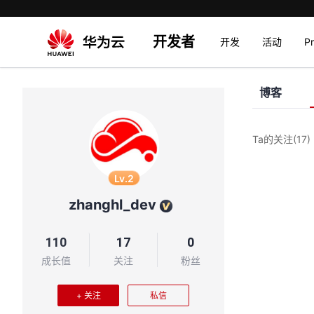
开发者
开发
活动
P
博客
Ta的关注
(17)
Lv.2
zhanghl_dev
110
17
0
成长值
关注
粉丝
+ 关注
私信