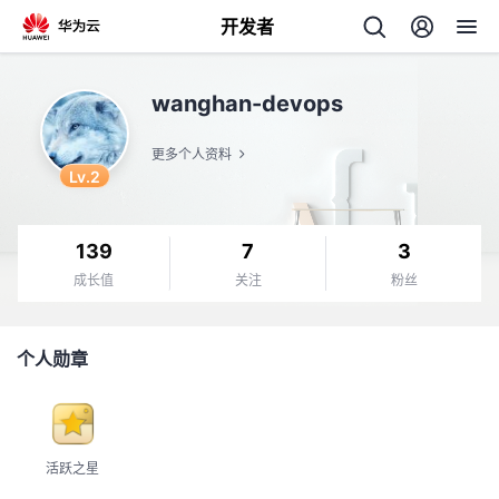
开发者
返
wanghan-devops
回
更多个人资料
Lv.2
139
7
3
个
成长值
关注
粉丝
我
人
个人勋章
我
的
主
我
的
开
页
活跃之星
我
的
开
发