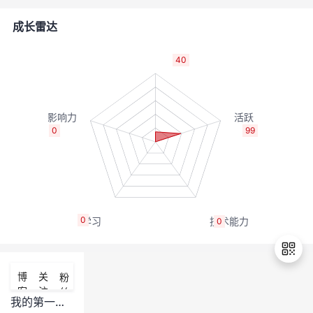
的
Programs
发
者
成长雷达
支
者
我
40
持
学
的
我
我
堂
博
的
我
0
99
的
我
客
论
的
我
我
技
的
坛
圈
的
我
的
我
0
0
术
云
子
直
的
我
课
的
我
支
声
播
活
的
程
认
的
我
博
关
粉
客
注
丝
持
建
动
关
证
实
的
我的第一个“项目”的故事是怎样的
退